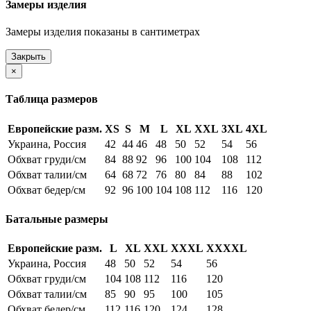
Замеры изделия
Замеры изделия показаны в сантиметрах
Закрыть
×
Таблица размеров
Европейские разм.
XS
S
M
L
XL
XXL
3XL
4XL
Украина, Россия
42
44
46
48
50
52
54
56
Обхват груди/см
84
88
92
96
100
104
108
112
Обхват талии/см
64
68
72
76
80
84
88
102
Обхват бедер/см
92
96
100
104
108
112
116
120
Батальные размеры
Европейские разм.
L
XL
XXL
XXXL
XXXXL
Украина, Россия
48
50
52
54
56
Обхват груди/см
104
108
112
116
120
Обхват талии/см
85
90
95
100
105
Обхват бедер/см
112
116
120
124
128