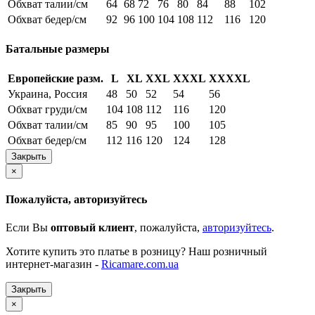
Обхват талии/см
64
68
72
76
80
84
88
102
Обхват бедер/см
92
96
100
104
108
112
116
120
Батальные размеры
Европейские разм.
L
XL
XXL
XXXL
XXXXL
Украина, Россия
48
50
52
54
56
Обхват груди/см
104
108
112
116
120
Обхват талии/см
85
90
95
100
105
Обхват бедер/см
112
116
120
124
128
Закрыть
×
Пожалуйста, авторизуйтесь
Если Вы
оптовый клиент
, пожалуйста,
авторизуйтесь
.
Хотите купить это платье в розницу? Наш розничный
интернет-магазин -
Ricamare.com.ua
Закрыть
×