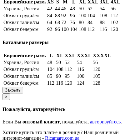
Европейские разм.
XS
S
M
L
XL
XXL
3XL
4XL
Украина, Россия
42
44
46
48
50
52
54
56
Обхват груди/см
84
88
92
96
100
104
108
112
Обхват талии/см
64
68
72
76
80
84
88
102
Обхват бедер/см
92
96
100
104
108
112
116
120
Батальные размеры
Европейские разм.
L
XL
XXL
XXXL
XXXXL
Украина, Россия
48
50
52
54
56
Обхват груди/см
104
108
112
116
120
Обхват талии/см
85
90
95
100
105
Обхват бедер/см
112
116
120
124
128
Закрыть
×
Пожалуйста, авторизуйтесь
Если Вы
оптовый клиент
, пожалуйста,
авторизуйтесь
.
Хотите купить это платье в розницу? Наш розничный
интернет-магазин -
Ricamare.com.ua