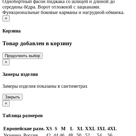
Однобортный фасон пиджака со шлицей и длиной до
середины бёдра. Ворот отложной с лацканами.
Функциональные боковые карманы и нагрудной-обманка.
×
Корзина
Товар добавлен в корзину
Продолжить выбор
×
Замеры изделия
Замеры изделия показаны в сантиметрах
Закрыть
×
Таблица размеров
Европейские разм.
XS
S
M
L
XL
XXL
3XL
4XL
Украина, Россия
42
44
46
48
50
52
54
56