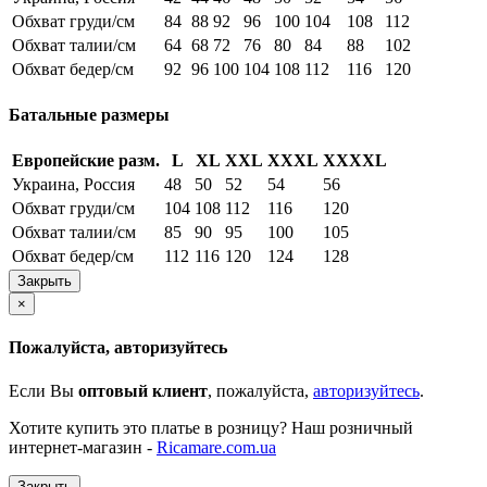
Обхват груди/см
84
88
92
96
100
104
108
112
Обхват талии/см
64
68
72
76
80
84
88
102
Обхват бедер/см
92
96
100
104
108
112
116
120
Батальные размеры
Европейские разм.
L
XL
XXL
XXXL
XXXXL
Украина, Россия
48
50
52
54
56
Обхват груди/см
104
108
112
116
120
Обхват талии/см
85
90
95
100
105
Обхват бедер/см
112
116
120
124
128
Закрыть
×
Пожалуйста, авторизуйтесь
Если Вы
оптовый клиент
, пожалуйста,
авторизуйтесь
.
Хотите купить это платье в розницу? Наш розничный
интернет-магазин -
Ricamare.com.ua
Закрыть