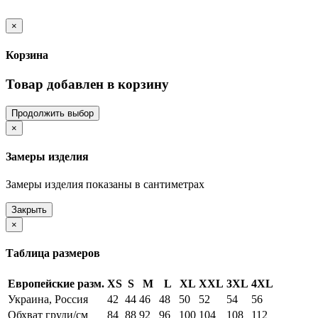
×
Корзина
Товар добавлен в корзину
Продолжить выбор
×
Замеры изделия
Замеры изделия показаны в сантиметрах
Закрыть
×
Таблица размеров
Европейские разм.
XS
S
M
L
XL
XXL
3XL
4XL
Украина, Россия
42
44
46
48
50
52
54
56
Обхват груди/см
84
88
92
96
100
104
108
112