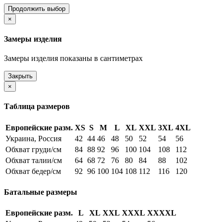
Продолжить выбор
×
Замеры изделия
Замеры изделия показаны в сантиметрах
Закрыть
×
Таблица размеров
Европейские разм.
XS
S
M
L
XL
XXL
3XL
4XL
Украина, Россия
42
44
46
48
50
52
54
56
Обхват груди/см
84
88
92
96
100
104
108
112
Обхват талии/см
64
68
72
76
80
84
88
102
Обхват бедер/см
92
96
100
104
108
112
116
120
Батальные размеры
Европейские разм.
L
XL
XXL
XXXL
XXXXL