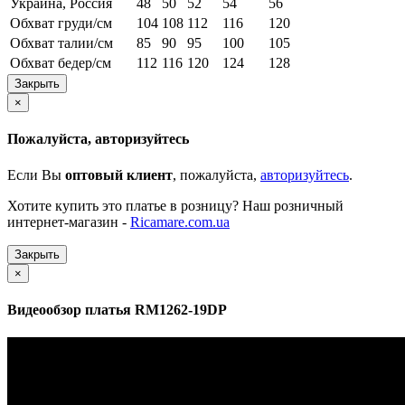
Украина, Россия
48
50
52
54
56
Обхват груди/см
104
108
112
116
120
Обхват талии/см
85
90
95
100
105
Обхват бедер/см
112
116
120
124
128
Закрыть
×
Пожалуйста, авторизуйтесь
Если Вы
оптовый клиент
, пожалуйста,
авторизуйтесь
.
Хотите купить это платье в розницу? Наш розничный
интернет-магазин -
Ricamare.com.ua
Закрыть
×
Видеообзор платья RM1262-19DP