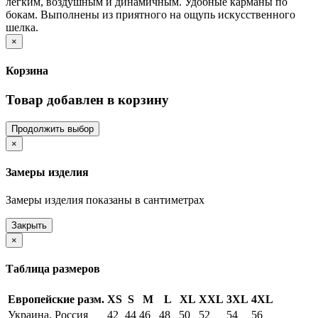
легким, воздушным и динамичным. Удобные карманы по
бокам. Выполнены из приятного на ощупь искусственного
шелка.
×
Корзина
Товар добавлен в корзину
Продолжить выбор
×
Замеры изделия
Замеры изделия показаны в сантиметрах
Закрыть
×
Таблица размеров
Европейские разм.
XS
S
M
L
XL
XXL
3XL
4XL
Украина, Россия
42
44
46
48
50
52
54
56