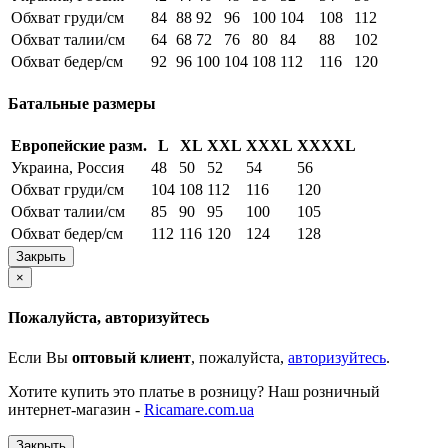
Обхват груди/см
84
88
92
96
100
104
108
112
Обхват талии/см
64
68
72
76
80
84
88
102
Обхват бедер/см
92
96
100
104
108
112
116
120
Батальные размеры
Европейские разм.
L
XL
XXL
XXXL
XXXXL
Украина, Россия
48
50
52
54
56
Обхват груди/см
104
108
112
116
120
Обхват талии/см
85
90
95
100
105
Обхват бедер/см
112
116
120
124
128
Закрыть
×
Пожалуйста, авторизуйтесь
Если Вы
оптовый клиент
, пожалуйста,
авторизуйтесь
.
Хотите купить это платье в розницу? Наш розничный
интернет-магазин -
Ricamare.com.ua
Закрыть