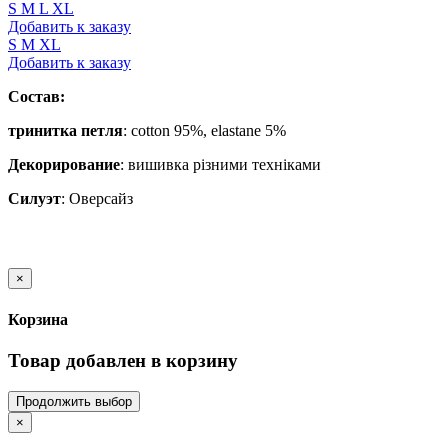
S
M
L
XL
Добавить к заказу
S
M
XL
Добавить к заказу
Состав:
тринитка петля
: cotton 95%, elastane 5%
Декорирование
:
вишивка різними техніками
Силуэт
:
Оверсайз
×
Корзина
Товар добавлен в корзину
Продолжить выбор
×