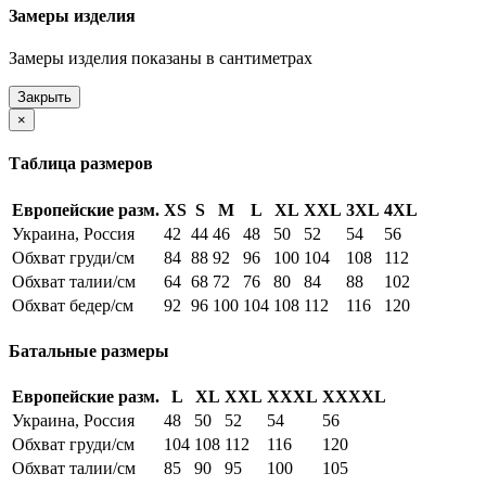
Замеры изделия
Замеры изделия показаны в сантиметрах
Закрыть
×
Таблица размеров
Европейские разм.
XS
S
M
L
XL
XXL
3XL
4XL
Украина, Россия
42
44
46
48
50
52
54
56
Обхват груди/см
84
88
92
96
100
104
108
112
Обхват талии/см
64
68
72
76
80
84
88
102
Обхват бедер/см
92
96
100
104
108
112
116
120
Батальные размеры
Европейские разм.
L
XL
XXL
XXXL
XXXXL
Украина, Россия
48
50
52
54
56
Обхват груди/см
104
108
112
116
120
Обхват талии/см
85
90
95
100
105