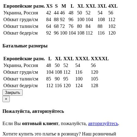
Европейские разм.
XS
S
M
L
XL
XXL
3XL
4XL
Украина, Россия
42
44
46
48
50
52
54
56
Обхват груди/см
84
88
92
96
100
104
108
112
Обхват талии/см
64
68
72
76
80
84
88
102
Обхват бедер/см
92
96
100
104
108
112
116
120
Батальные размеры
Европейские разм.
L
XL
XXL
XXXL
XXXXL
Украина, Россия
48
50
52
54
56
Обхват груди/см
104
108
112
116
120
Обхват талии/см
85
90
95
100
105
Обхват бедер/см
112
116
120
124
128
Закрыть
×
Пожалуйста, авторизуйтесь
Если Вы
оптовый клиент
, пожалуйста,
авторизуйтесь
.
Хотите купить это платье в розницу? Наш розничный