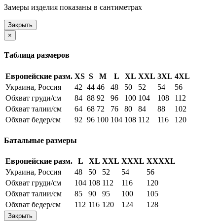
Замеры изделия показаны в сантиметрах
Закрыть
×
Таблица размеров
Европейские разм.
XS
S
M
L
XL
XXL
3XL
4XL
Украина, Россия
42
44
46
48
50
52
54
56
Обхват груди/см
84
88
92
96
100
104
108
112
Обхват талии/см
64
68
72
76
80
84
88
102
Обхват бедер/см
92
96
100
104
108
112
116
120
Батальные размеры
Европейские разм.
L
XL
XXL
XXXL
XXXXL
Украина, Россия
48
50
52
54
56
Обхват груди/см
104
108
112
116
120
Обхват талии/см
85
90
95
100
105
Обхват бедер/см
112
116
120
124
128
Закрыть