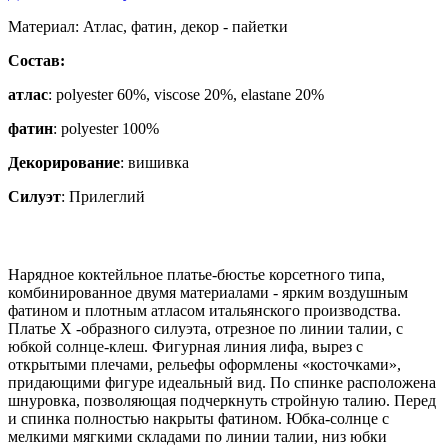
Материал:
Атлас, фатин, декор - пайетки
Состав:
атлас
: polyester 60%, viscose 20%, elastane 20%
фатин
: polyester 100%
Декорирование
:
вишивка
Силуэт
:
Прилеглий
Нарядное коктейльное платье-бюстье корсетного типа,
комбинированное двумя материалами - ярким воздушным
фатином и плотным атласом итальянского производства.
Платье Х -образного силуэта, отрезное по линии талии, с
юбкой солнце-клеш. Фигурная линия лифа, вырез с
открытыми плечами, рельефы оформлены «косточками»,
придающими фигуре идеальный вид. По спинке расположена
шнуровка, позволяющая подчеркнуть стройную талию. Перед
и спинка полностью накрыты фатином. Юбка-солнце с
мелкими мягкими складами по линии талии, низ юбки