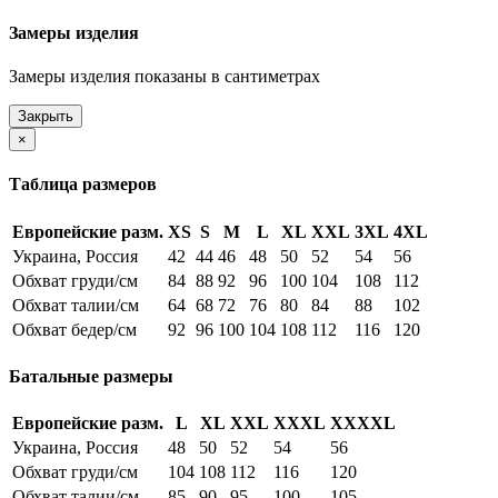
Замеры изделия
Замеры изделия показаны в сантиметрах
Закрыть
×
Таблица размеров
Европейские разм.
XS
S
M
L
XL
XXL
3XL
4XL
Украина, Россия
42
44
46
48
50
52
54
56
Обхват груди/см
84
88
92
96
100
104
108
112
Обхват талии/см
64
68
72
76
80
84
88
102
Обхват бедер/см
92
96
100
104
108
112
116
120
Батальные размеры
Европейские разм.
L
XL
XXL
XXXL
XXXXL
Украина, Россия
48
50
52
54
56
Обхват груди/см
104
108
112
116
120
Обхват талии/см
85
90
95
100
105