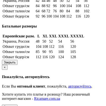
Украина, Россия
42
44
46
48
50
52
54
56
Обхват груди/см
84
88
92
96
100
104
108
112
Обхват талии/см
64
68
72
76
80
84
88
102
Обхват бедер/см
92
96
100
104
108
112
116
120
Батальные размеры
Европейские разм.
L
XL
XXL
XXXL
XXXXL
Украина, Россия
48
50
52
54
56
Обхват груди/см
104
108
112
116
120
Обхват талии/см
85
90
95
100
105
Обхват бедер/см
112
116
120
124
128
Закрыть
×
Пожалуйста, авторизуйтесь
Если Вы
оптовый клиент
, пожалуйста,
авторизуйтесь
.
Хотите купить это платье в розницу? Наш розничный
интернет-магазин -
Ricamare.com.ua