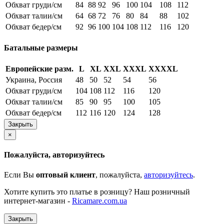
Обхват груди/см
84
88
92
96
100
104
108
112
Обхват талии/см
64
68
72
76
80
84
88
102
Обхват бедер/см
92
96
100
104
108
112
116
120
Батальные размеры
Европейские разм.
L
XL
XXL
XXXL
XXXXL
Украина, Россия
48
50
52
54
56
Обхват груди/см
104
108
112
116
120
Обхват талии/см
85
90
95
100
105
Обхват бедер/см
112
116
120
124
128
Закрыть
×
Пожалуйста, авторизуйтесь
Если Вы
оптовый клиент
, пожалуйста,
авторизуйтесь
.
Хотите купить это платье в розницу? Наш розничный
интернет-магазин -
Ricamare.com.ua
Закрыть