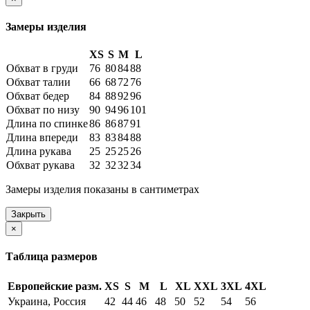
Замеры изделия
XS
S
M
L
Обхват в груди
76
80
84
88
Обхват талии
66
68
72
76
Обхват бедер
84
88
92
96
Обхват по низу
90
94
96
101
Длина по спинке
86
86
87
91
Длина впереди
83
83
84
88
Длина рукава
25
25
25
26
Обхват рукава
32
32
32
34
Замеры изделия показаны в сантиметрах
Закрыть
×
Таблица размеров
Европейские разм.
XS
S
M
L
XL
XXL
3XL
4XL
Украина, Россия
42
44
46
48
50
52
54
56