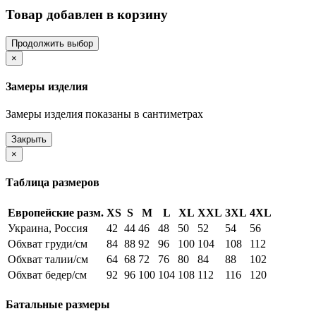
Товар добавлен в корзину
Продолжить выбор
×
Замеры изделия
Замеры изделия показаны в сантиметрах
Закрыть
×
Таблица размеров
Европейские разм.
XS
S
M
L
XL
XXL
3XL
4XL
Украина, Россия
42
44
46
48
50
52
54
56
Обхват груди/см
84
88
92
96
100
104
108
112
Обхват талии/см
64
68
72
76
80
84
88
102
Обхват бедер/см
92
96
100
104
108
112
116
120
Батальные размеры