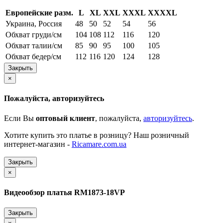
Европейские разм.
L
XL
XXL
XXXL
XXXXL
Украина, Россия
48
50
52
54
56
Обхват груди/см
104
108
112
116
120
Обхват талии/см
85
90
95
100
105
Обхват бедер/см
112
116
120
124
128
Закрыть
×
Пожалуйста, авторизуйтесь
Если Вы
оптовый клиент
, пожалуйста,
авторизуйтесь
.
Хотите купить это платье в розницу? Наш розничный
интернет-магазин -
Ricamare.com.ua
Закрыть
×
Видеообзор платья RM1873-18VP
Закрыть