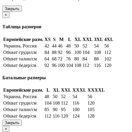
Закрыть
×
Таблица размеров
Европейские разм.
XS
S
M
L
XL
XXL
3XL
4XL
Украина, Россия
42
44
46
48
50
52
54
56
Обхват груди/см
84
88
92
96
100
104
108
112
Обхват талии/см
64
68
72
76
80
84
88
102
Обхват бедер/см
92
96
100
104
108
112
116
120
Батальные размеры
Европейские разм.
L
XL
XXL
XXXL
XXXXL
Украина, Россия
48
50
52
54
56
Обхват груди/см
104
108
112
116
120
Обхват талии/см
85
90
95
100
105
Обхват бедер/см
112
116
120
124
128
Закрыть
×