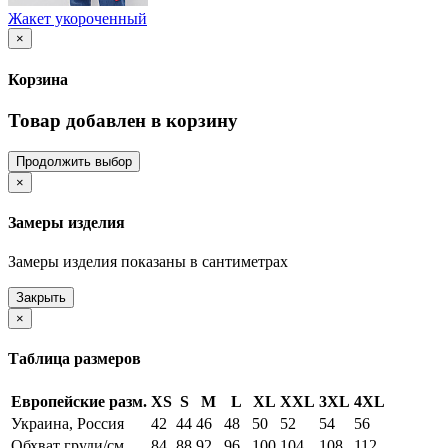
Жакет укороченный
×
Корзина
Товар добавлен в корзину
Продолжить выбор
×
Замеры изделия
Замеры изделия показаны в сантиметрах
Закрыть
×
Таблица размеров
Европейские разм.
XS
S
M
L
XL
XXL
3XL
4XL
Украина, Россия
42
44
46
48
50
52
54
56
Обхват груди/см
84
88
92
96
100
104
108
112