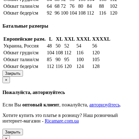
Обхват талии/см
64
68
72
76
80
84
88
102
Обхват бедер/см
92
96
100
104
108
112
116
120
Батальные размеры
Европейские разм.
L
XL
XXL
XXXL
XXXXL
Украина, Россия
48
50
52
54
56
Обхват груди/см
104
108
112
116
120
Обхват талии/см
85
90
95
100
105
Обхват бедер/см
112
116
120
124
128
Закрыть
×
Пожалуйста, авторизуйтесь
Если Вы
оптовый клиент
, пожалуйста,
авторизуйтесь
.
Хотите купить это платье в розницу? Наш розничный
интернет-магазин -
Ricamare.com.ua
Закрыть
×