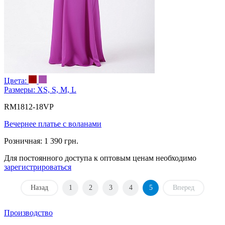
Цвета:
Размеры:
XS, S, M, L
RM1812-18VP
Вечернее платье с воланами
Розничная:
1 390 грн.
Для постоянного доступа к оптовым ценам необходимо
зарегистрироваться
Назад
1
2
3
4
5
Вперед
Производство