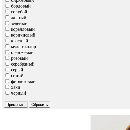
бирюзовый
бордовый
голубой
желтый
зеленый
коралловый
коричневый
красный
мультиколор
оранжевый
розовый
серебряный
серый
синий
фиолетовый
хаки
черный
Применить
Сбросить