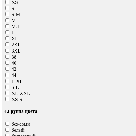
ХS
S
S-M
M
M-L
L
XL
2XL
3XL
38
40
42
44
L-XL
S-L
XL-XXL
XS-S
4,Группа цвета
бежевый
белый