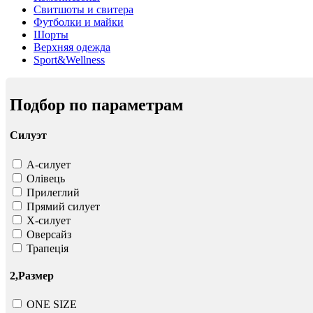
Свитшоты и свитера
Футболки и майки
Шорты
Верхняя одежда
Sport&Wellness
Подбор по параметрам
Силуэт
А-силует
Олівець
Прилеглий
Прямий силует
Х-силует
Оверсайз
Трапеція
2,Размер
ONE SIZE