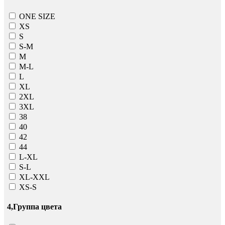
ONE SIZE
ХS
S
S-M
M
M-L
L
XL
2XL
3XL
38
40
42
44
L-XL
S-L
XL-XXL
XS-S
4,Группа цвета