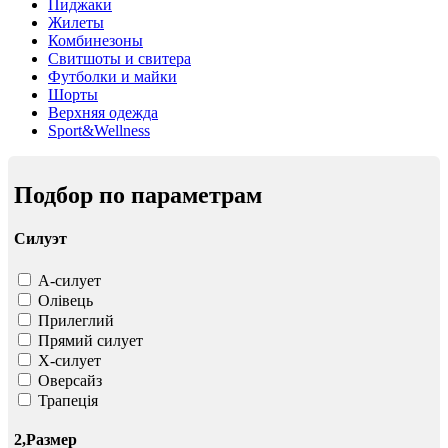
Пиджаки
Жилеты
Комбинезоны
Свитшоты и свитера
Футболки и майки
Шорты
Верхняя одежда
Sport&Wellness
Подбор по параметрам
Силуэт
А-силует
Олівець
Прилеглий
Прямий силует
Х-силует
Оверсайз
Трапеція
2,Размер