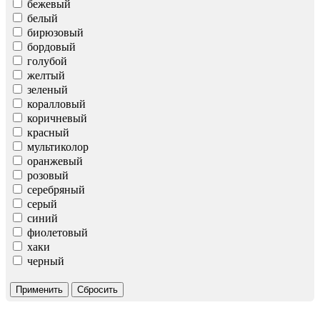
бежевый
белый
бирюзовый
бордовый
голубой
желтый
зеленый
коралловый
коричневый
красный
мультиколор
оранжевый
розовый
серебряный
серый
синий
фиолетовый
хаки
черный
Применить
Сбросить