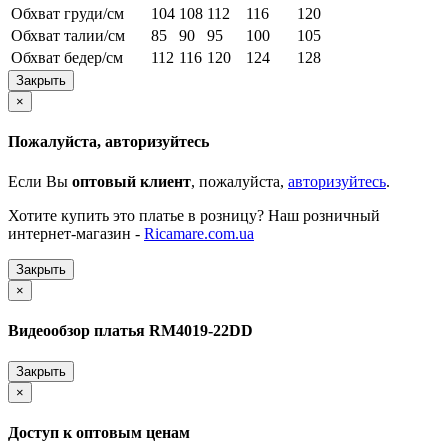
Обхват груди/см
104
108
112
116
120
Обхват талии/см
85
90
95
100
105
Обхват бедер/см
112
116
120
124
128
Закрыть
×
Пожалуйста, авторизуйтесь
Если Вы
оптовый клиент
, пожалуйста,
авторизуйтесь
.
Хотите купить это платье в розницу? Наш розничный
интернет-магазин -
Ricamare.com.ua
Закрыть
×
Видеообзор платья RM4019-22DD
Закрыть
×
Доступ к оптовым ценам