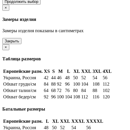
Продолжить выбор
×
Замеры изделия
Замеры изделия показаны в сантиметрах
Закрыть
×
Таблица размеров
Европейские разм.
XS
S
M
L
XL
XXL
3XL
4XL
Украина, Россия
42
44
46
48
50
52
54
56
Обхват груди/см
84
88
92
96
100
104
108
112
Обхват талии/см
64
68
72
76
80
84
88
102
Обхват бедер/см
92
96
100
104
108
112
116
120
Батальные размеры
Европейские разм.
L
XL
XXL
XXXL
XXXXL
Украина, Россия
48
50
52
54
56