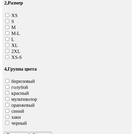
2,Размер
ХS
S
M
M-L
L
XL
2XL
XS-S
4,Группа цвета
бирюзовый
голубой
красный
мультиколор
оранжевый
синий
хаки
черный