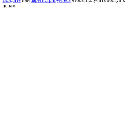
Войдите
или
зарегистрируйтесь
чтобы получить доступ к
ценам.