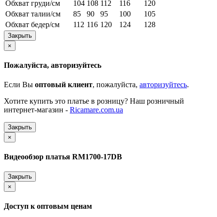
Обхват груди/см
104
108
112
116
120
Обхват талии/см
85
90
95
100
105
Обхват бедер/см
112
116
120
124
128
Закрыть
×
Пожалуйста, авторизуйтесь
Если Вы
оптовый клиент
, пожалуйста,
авторизуйтесь
.
Хотите купить это платье в розницу? Наш розничный
интернет-магазин -
Ricamare.com.ua
Закрыть
×
Видеообзор платья RM1700-17DB
Закрыть
×
Доступ к оптовым ценам