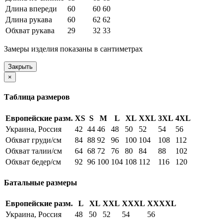
Длина впереди
60
60
60
Длина рукава
60
62
62
Обхват рукава
29
32
33
Замеры изделия показаны в сантиметрах
Закрыть
×
Таблица размеров
Европейские разм.
XS
S
M
L
XL
XXL
3XL
4XL
Украина, Россия
42
44
46
48
50
52
54
56
Обхват груди/см
84
88
92
96
100
104
108
112
Обхват талии/см
64
68
72
76
80
84
88
102
Обхват бедер/см
92
96
100
104
108
112
116
120
Батальные размеры
Европейские разм.
L
XL
XXL
XXXL
XXXXL
Украина, Россия
48
50
52
54
56