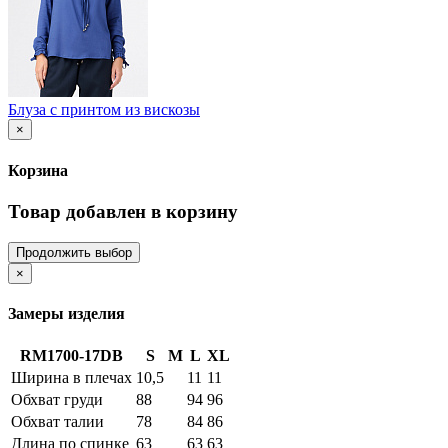
Блуза с принтом из вискозы
×
Корзина
Товар добавлен в корзину
Продолжить выбор
×
Замеры изделия
RM1700-17DB
S
M
L
XL
Ширина в плечах
10,5
11
11
Обхват груди
88
94
96
Обхват талии
78
84
86
Длина по спинке
63
63
63