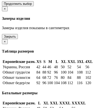
Продолжить выбор
×
Замеры изделия
Замеры изделия показаны в сантиметрах
Закрыть
×
Таблица размеров
Европейские разм.
XS
S
M
L
XL
XXL
3XL
4XL
Украина, Россия
42
44
46
48
50
52
54
56
Обхват груди/см
84
88
92
96
100
104
108
112
Обхват талии/см
64
68
72
76
80
84
88
102
Обхват бедер/см
92
96
100
104
108
112
116
120
Батальные размеры
Европейские разм.
L
XL
XXL
XXXL
XXXXL