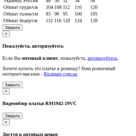
Украина, Россия
48
50
52
54
56
Обхват груди/см
104
108
112
116
120
Обхват талии/см
85
90
95
100
105
Обхват бедер/см
112
116
120
124
128
Закрыть
×
Пожалуйста, авторизуйтесь
Если Вы
оптовый клиент
, пожалуйста,
авторизуйтесь
.
Хотите купить это платье в розницу? Наш розничный
интернет-магазин -
Ricamare.com.ua
Закрыть
×
Видеообзор платья RM1942-19VC
Закрыть
×
Доступ к оптовым ценам