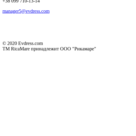
+38 099 710-13-14
manager5@evdress.com
© 2020 Evdress.com
ТМ RicaMare принадлежит ООО "Рикамаре"