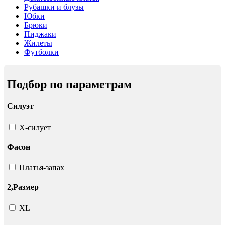
Рубашки и блузы
Юбки
Брюки
Пиджаки
Жилеты
Футболки
Подбор по параметрам
Силуэт
Х-силует
Фасон
Платья-запах
2,Размер
XL