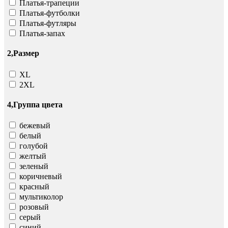
Платья-трапеции
Платья-футболки
Платья-футляры
Платья-запах
2,Размер
XL
2XL
4,Группа цвета
бежевый
белый
голубой
желтый
зеленый
коричневый
красный
мультиколор
розовый
серый
синий