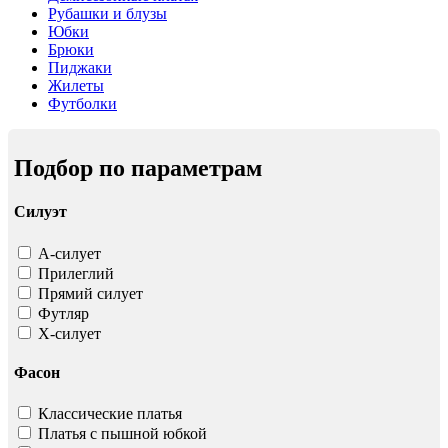
Рубашки и блузы
Юбки
Брюки
Пиджаки
Жилеты
Футболки
Подбор по параметрам
Силуэт
А-силует
Прилеглий
Прямий силует
Футляр
Х-силует
Фасон
Классические платья
Платья с пышной юбкой